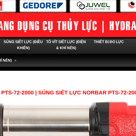
SÚNG SIẾT LỰC (ĐIỀU
TÔ VÍT SIẾT LỰC (ĐIỆN
THIẾT BỊ ĐO LỰC
KHIỂN)
& KHÍ NÉN)
Í NÉN)
»
TS-72-2000 | SÚNG SIẾT LỰC NORBAR PTS-72-20