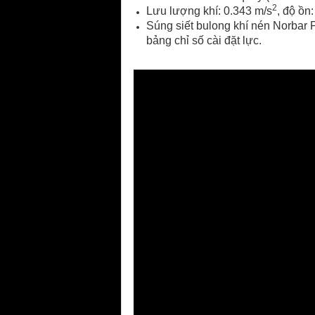
2
Lưu lượng khí: 0.343 m/s
, độ ồn
Súng siết bulong khí nén Norbar 
bảng chỉ số cài đặt lực.