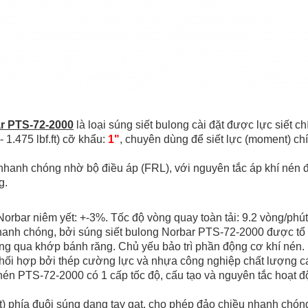
ar PTS-72-2000
là loại súng siết bulong cài đặt được lực siết c
- 1.475 lbf.ft) cỡ khẩu:
1"
, chuyên dùng để siết lực (moment) ch
, nhanh chóng nhờ bộ điều áp (FRL), với nguyên tắc áp khí nén đ
g.
Norbar niêm yết: +-3%. Tốc độ vòng quay toàn tải: 9.2 vòng/phút
nhanh chóng, bởi súng siết bulong Norbar PTS-72-2000 được tổ 
hông qua khớp bánh răng. Chủ yếu bảo trì phần động cơ khí nén.
hối hợp bởi thép cường lực và nhựa công nghiệp chất lượng cao
 nén PTS-72-2000 có 1 cấp tốc độ, cấu tạo và nguyên tắc hoạt đ
t) phía đuôi súng dạng tay gạt, cho phép đảo chiều nhanh chón