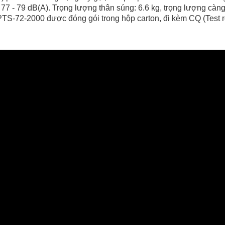
: 77 - 79 dB(A). Trọng lượng thân súng: 6.6 kg, trọng lượng càng
PTS-72-2000 được đóng gói trong hộp carton, đi kèm CQ (Test r