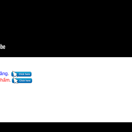
hãng
.
 phẩm
.