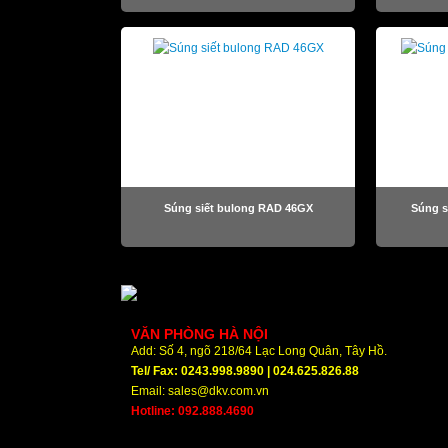
Súng siết bulong RAD 46GX
Súng s
VĂN PHÒNG HÀ NỘI
Add: Số 4, ngõ 218/64 Lạc Long Quân, Tây Hồ.
Tel/ Fax: 0243.998.9890 | 024.625.826.88
Email: sales@dkv.com.vn
Hotline: 092.888.4690