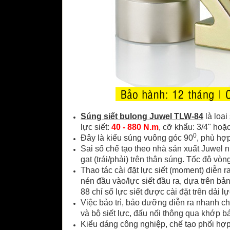
Súng siết bulong Juwel TLW-84
là loại
lực siết:
40 - 880 N.m
, cỡ khẩu: 3/4" hoặ
0
Đây là kiểu súng vuông góc 90
, phù hợ
Sai số chế tạo theo nhà sản xuất Juwel n
gạt (trái/phải) trên thân súng. Tốc độ vòn
Thao tác cài đặt lực siết (moment) diễn r
nén đầu vào/lực siết đầu ra, dựa trên bản
88 chỉ số lực siết được cài đặt trên dải l
Việc bảo trì, bảo dưỡng diễn ra nhanh c
và bộ siết lực, đấu nối thông qua khớp b
Kiểu dáng công nghiệp, chế tạo phối hợp