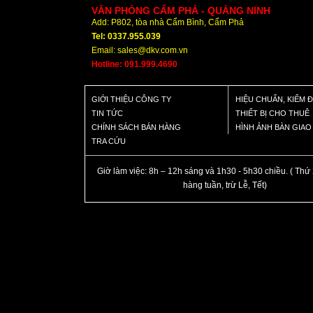
VĂN PHÒNG CẨM PHẢ - QUẢNG NINH
Add: P802, tòa nhà Cẩm Bình, Cẩm Phả
Tel: 0337.955.039
Email: sales@dkv.com.vn
Hotline: 091.999.4690
GIỚI THIỆU CÔNG TY
HIỆU CHUẨN, KIỂM 
TIN TỨC
THIẾT BỊ CHO THUÊ
CHÍNH SÁCH BÁN HÀNG
HÌNH ẢNH BÀN GIA
TRA CỨU
Giờ làm việc: 8h – 12h sáng và 1h30 - 5h30 chiều. ( Thứ 
hàng tuần, trừ Lễ, Tết)