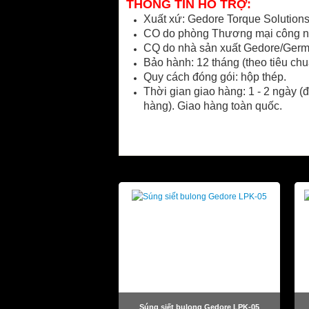
THÔNG TIN HỖ TRỢ:
Xuất xứ: Gedore Torque Solutio
CO do phòng Thương mại công ng
CQ do nhà sản xuất Gedore/Germ
Bảo hành: 12 tháng (theo tiêu chu
Quy cách đóng gói: hộp thép.
Thời gian giao hàng: 1 - 2 ngày (đ
hàng). Giao hàng toàn quốc.
SẢN PHẨM LIÊN QUAN
Súng siết bulong Gedore LPK-05