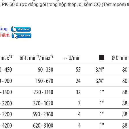
LPK-60 được đóng gói trong hộp thép, đi kèm CQ (Test report) 
hãng
.
 phẩm
.