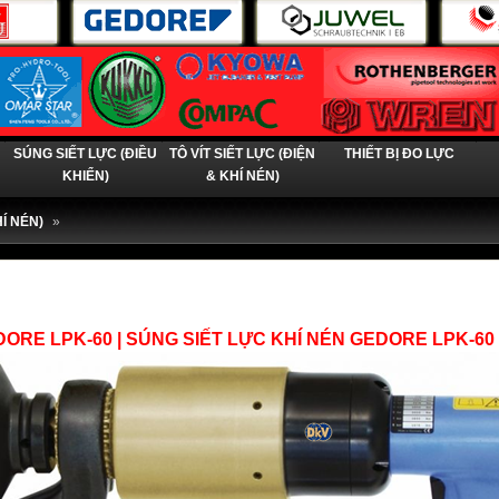
SÚNG SIẾT LỰC (ĐIỀU
TÔ VÍT SIẾT LỰC (ĐIỆN
THIẾT BỊ ĐO LỰC
KHIỂN)
& KHÍ NÉN)
Í NÉN)
»
E LPK-60 | SÚNG SIẾT LỰC KHÍ NÉN GEDORE LPK-60 | 1.2