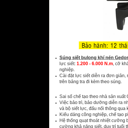
Súng siết bulong khí nén Gedo
lực siết:
1.200 - 6.000 N.m
, cỡ kh
nghiệp.
Cài đặt lực siết diễn ra đơn giản
trên bảng tra đi kèm theo súng.
Sai số chế tạo theo nhà sản xuất 
Việc bảo trì, bảo dưỡng diễn ra 
và bộ siết lực, đấu nối thông qua
Kiểu dáng công nghiệp, chế tạo p
Hệ thống quạt thoát nhiệt cưỡng 
cường khả năng siết, duy trì tuổi 