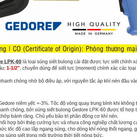
re LPK-60
là loại súng siết bulong cài đặt được lực siết chính 
ẩu:
1-1/2"
, chuyên dùng để siết lực (moment) chính xác các loạ
, nhanh chóng nhờ bộ điều áp, với nguyên tắc áp khí nén đầu và
Gedore niêm yết: +-3%. Tốc độ vòng quay trung bình khi không t
nhanh chóng, bởi súng siết bulong Gedore LPK-60 được tổ hợp từ
 khớp bánh răng. Chủ yếu bảo trì phần động cơ khí nén.
hối hợp bởi thép cường lực và nhựa công nghiệp chất lượng cao
bức tốc độ cao lắp ngang súng, cho dòng khí nóng thổi ngang, g
thọ súng siết trong môi trường thời tiết nóng bức.