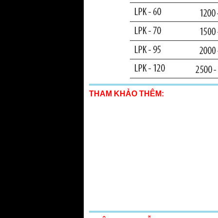
THAM KHẢO THÊM: