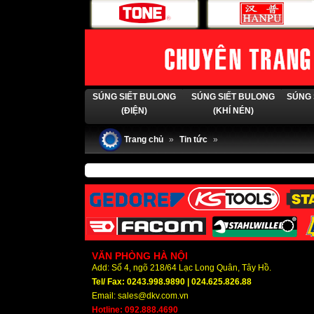
SÚNG SIẾT BULONG
SÚNG SIẾT BULONG
SÚNG 
(ĐIỆN)
(KHÍ NÉN)
Trang chủ
»
Tin tức
»
VĂN PHÒNG HÀ NỘI
Add: Số 4, ngõ 218/64 Lạc Long Quân, Tây Hồ.
Tel/ Fax: 0243.998.9890 | 024.625.826.88
Email: sales@dkv.com.vn
Hotline: 092.888.4690