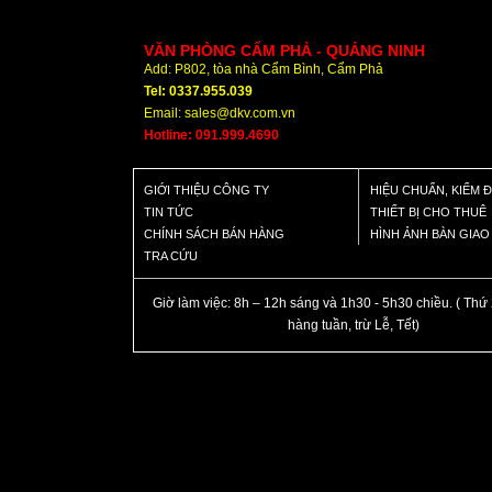
VĂN PHÒNG CẨM PHẢ - QUẢNG NINH
Add: P802, tòa nhà Cẩm Bình, Cẩm Phả
Tel: 0337.955.039
Email: sales@dkv.com.vn
Hotline: 091.999.4690
GIỚI THIỆU CÔNG TY
HIỆU CHUẨN, KIỂM 
TIN TỨC
THIẾT BỊ CHO THUÊ
CHÍNH SÁCH BÁN HÀNG
HÌNH ẢNH BÀN GIA
TRA CỨU
Giờ làm việc: 8h – 12h sáng và 1h30 - 5h30 chiều. ( Thứ 
hàng tuần, trừ Lễ, Tết)