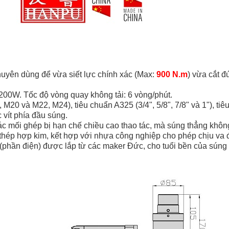
huyên dùng để vừa siết lực chính xác (Max:
900 N.m
) vừa cắt đ
200W. Tốc độ vòng quay không tải: 6 vòng/phút.
M20 và M22, M24), tiêu chuẩn A325 (3/4", 5/8", 7/8" và 1"), tiê
 vít phía đầu súng.
ác mối ghép bị hạn chế chiều cao thao tác, mà súng thẳng không
 hợp kim, kết hợp với nhựa công nghiệp cho phép chịu va đập v
 (phần điện) được lắp từ các maker Đức, cho tuổi bền của súng 