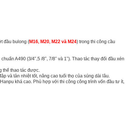
ứt đầu bulong (
M16, M20, M22 và M24
) trong thi công cầu
u chuẩn A490 (
3/4",5 /8", 7/8" và 1"). Thao tác thay đổi đầu xén
 thể thao tác được.
à tản nhiệt tốt, nâng cao tuổi thọ của súng dài lâu.
Hanpu khá cao. Phù hợp với thi công công trình vốn đầu tư ít,