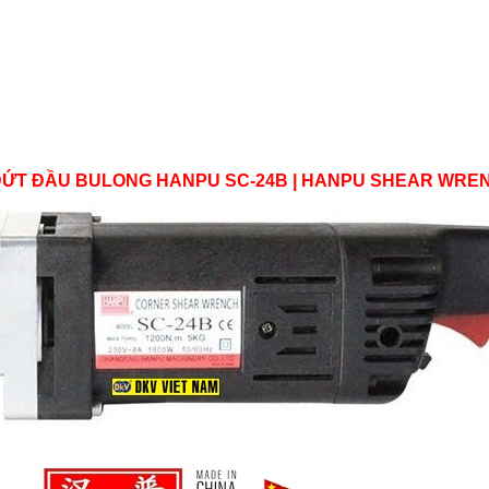
ĐỨT ĐẦU BULONG HANPU SC-24B | HANPU SHEAR WRE