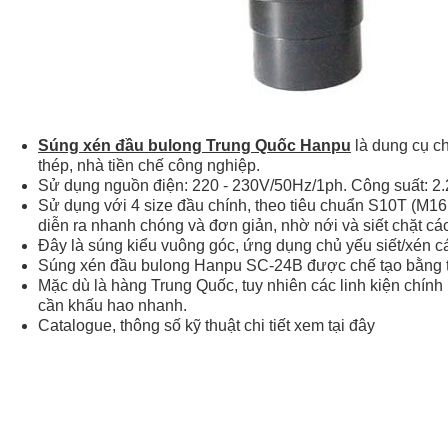
Súng xén đầu bulong Trung Quốc Hanpu
là dung cụ c
thép, nhà tiền chế công nghiệp.
Sử dụng nguồn điện: 220 - 230V/50Hz/1ph. Công suất: 2.
Sử dụng với 4 size đầu chính, theo tiêu chuẩn S10T (M16, 
diễn ra nhanh chóng và đơn giản, nhờ nới và siết chặt các
Đây là súng kiểu vuông góc, ứng dụng chủ yếu siết/xén c
Súng xén đầu bulong Hanpu SC-24B được chế tạo bằng thép
Mặc dù là hàng Trung Quốc, tuy nhiên các linh kiện chính
cần khấu hao nhanh.
Catalogue, thông số kỹ thuật chi tiết xem tại đây