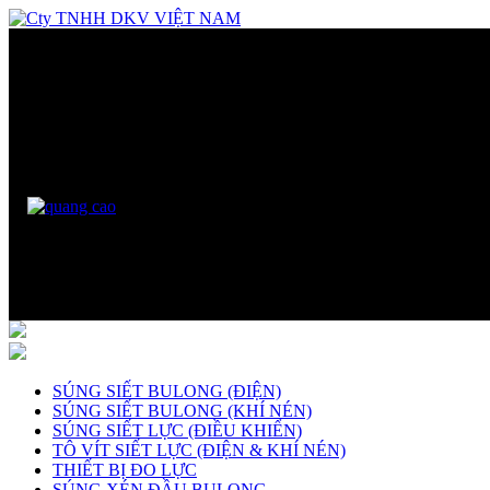
SÚNG SIẾT BULONG (ĐIỆN)
SÚNG SIẾT BULONG (KHÍ NÉN)
SÚNG SIẾT LỰC (ĐIỀU KHIỂN)
TÔ VÍT SIẾT LỰC (ĐIỆN & KHÍ NÉN)
THIẾT BỊ ĐO LỰC
SÚNG XÉN ĐẦU BULONG