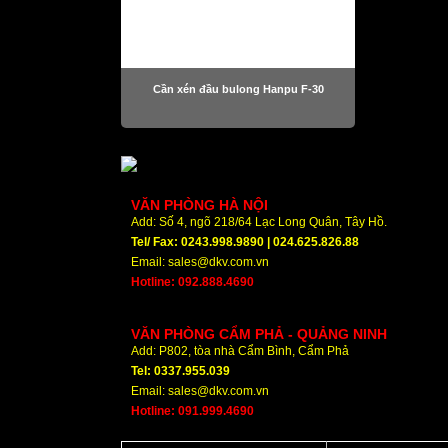
Cần xén đầu bulong Hanpu F-30
VĂN PHÒNG HÀ NỘI
Add: Số 4, ngõ 218/64 Lạc Long Quân, Tây Hồ.
Tel/ Fax: 0243.998.9890 | 024.625.826.88
Email: sales@dkv.com.vn
Hotline: 092.888.4690
VĂN PHÒNG CẨM PHẢ - QUẢNG NINH
Add: P802, tòa nhà Cẩm Bình, Cẩm Phả
Tel: 0337.955.039
Email: sales@dkv.com.vn
Hotline: 091.999.4690