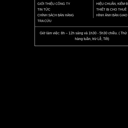
GIỚI THIỆU CÔNG TY
HIỆU CHUẨN, KIỂM 
TIN TỨC
THIẾT BỊ CHO THUÊ
CHÍNH SÁCH BÁN HÀNG
HÌNH ẢNH BÀN GIA
TRA CỨU
Giờ làm việc: 8h – 12h sáng và 1h30 - 5h30 chiều. ( Thứ 
hàng tuần, trừ Lễ, Tết)