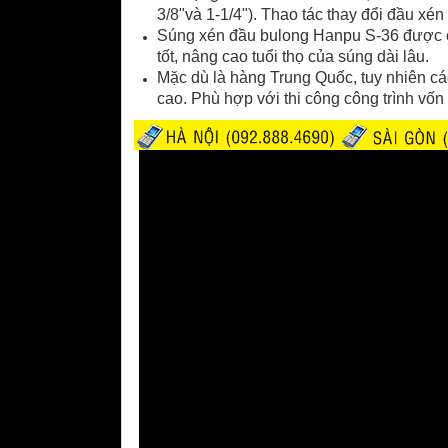
3/8
"và 1-1/4"). Thao tác thay đổi đầu xén
Súng xén đầu bulong Hanpu S-36 được ch
tốt, nâng cao tuổi thọ của súng dài lâu.
Mặc dù là hàng Trung Quốc, tuy nhiên cá
cao. Phù hợp với thi công công trình vốn