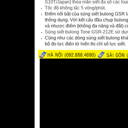
S10T/Japan) thỏa mãn siết đa số các loạ
Tốc độ không tải: 5 vòng/phút.
Điểm nổi bật của súng siết bulong GSR l
thông dụng. Với kết cấu đầu chụp bulong
và nhược điểm (không đa năng và đắt) c
Súng siết bulong Tone GSR-212E sử dụn
Cũng như các dòng súng siết bulong khá
bộ đo lực điện tử hiển thị chỉ số lực siết.