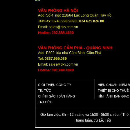
VĂN PHÒNG HÀ NỘI
Add: Số 4, ngõ 218/64 Lạc Long Quân, Tây Hồ.
Tel/ Fax: 0243.998.9890 | 024.625.826.88
Email: sales@dkv.com.vn
Hotline: 092.888.4690
VĂN PHÒNG CẨM PHẢ - QUẢNG NINH
Add: P802, tòa nhà Cẩm Bình, Cẩm Phả
Tel: 0337.955.039
Email: sales@dkv.com.vn
Hotline: 091.999.4690
GIỚI THIỆU CÔNG TY
HIỆU CHUẨN, KIỂM 
TIN TỨC
THIẾT BỊ CHO THUÊ
CHÍNH SÁCH BÁN HÀNG
HÌNH ẢNH BÀN GIA
TRA CỨU
Giờ làm việc: 8h – 12h sáng và 1h30 - 5h30 chiều. ( Thứ 
hàng tuần, trừ Lễ, Tết)