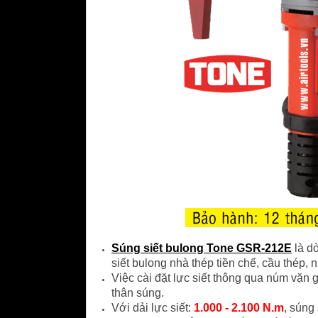
Súng siết bulong Tone GSR-212E
là dò
siết bulong nhà thép tiền chế, cầu thép, nh
Việc cài đặt lực siết thông qua núm vặn g
thân súng.
Với dải lực siết:
1.000 - 2.100 N.m
, súng