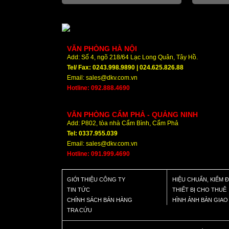
VĂN PHÒNG HÀ NỘI
Add: Số 4, ngõ 218/64 Lạc Long Quân, Tây Hồ.
Tel/ Fax: 0243.998.9890 | 024.625.826.88
Email: sales@dkv.com.vn
Hotline: 092.888.4690
VĂN PHÒNG CẨM PHẢ - QUẢNG NINH
Add: P802, tòa nhà Cẩm Bình, Cẩm Phả
Tel: 0337.955.039
Email: sales@dkv.com.vn
Hotline: 091.999.4690
GIỚI THIỆU CÔNG TY
HIỆU CHUẨN, KIỂM 
TIN TỨC
THIẾT BỊ CHO THUÊ
CHÍNH SÁCH BÁN HÀNG
HÌNH ẢNH BÀN GIA
TRA CỨU